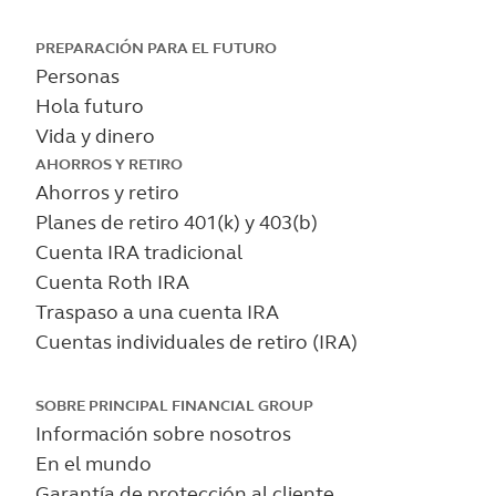
Skip
PREPARACIÓN PARA EL FUTURO
Personas
to
Hola futuro
main
Vida y dinero
content
AHORROS Y RETIRO
Ahorros y retiro
Planes de retiro 401(k) y 403(b)
Cuenta IRA tradicional
Cuenta Roth IRA
Traspaso a una cuenta IRA
Cuentas individuales de retiro (IRA)
SOBRE PRINCIPAL FINANCIAL GROUP
Información sobre nosotros
En el mundo
Garantía de protección al cliente