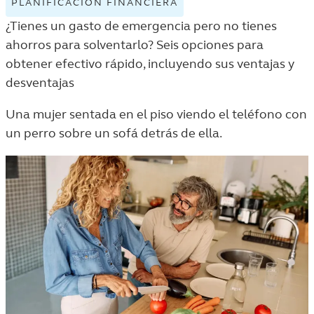
PLANIFICACIÓN FINANCIERA
VIEW
PLANIFICACIÓN
¿Tienes un gasto de emergencia pero no tienes
FINANCIERA
ahorros para solventarlo? Seis opciones para
TAGGED
obtener efectivo rápido, incluyendo sus ventajas y
ARTICLES
desventajas
IN
THE
Una mujer sentada en el piso viendo el teléfono con
VIDA
un perro sobre un sofá detrás de ella.
Y
DINERO
LISTING.