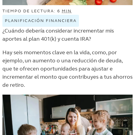
TIEMPO DE LECTURA: 6
MIN
PLANIFICACIÓN FINANCIERA
VIEW
PLANIFICACIÓN
¿Cuándo debería considerar incrementar mis
FINANCIERA
aportes al plan 401(k) y cuenta IRA?
TAGGED
ARTICLES
Hay seis momentos clave en la vida, como, por
IN
ejemplo, un aumento o una reducción de deuda,
THE
que te ofrecen oportunidades para ajustar e
VIDA
incrementar el monto que contribuyes a tus ahorros
Y
de retiro.
DINERO
LISTING.