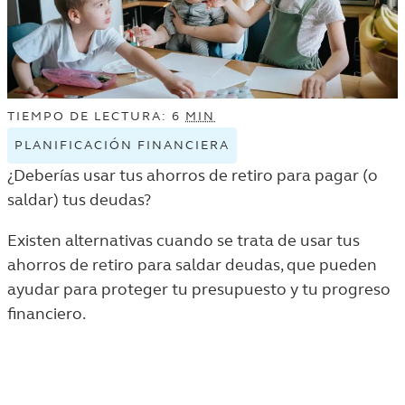
TIEMPO DE LECTURA: 6
MIN
PLANIFICACIÓN FINANCIERA
VIEW
PLANIFICACIÓN
¿Deberías usar tus ahorros de retiro para pagar (o
FINANCIERA
saldar) tus deudas?
TAGGED
ARTICLES
Existen alternativas cuando se trata de usar tus
IN
ahorros de retiro para saldar deudas, que pueden
THE
ayudar para proteger tu presupuesto y tu progreso
VIDA
financiero.
Y
DINERO
LISTING.