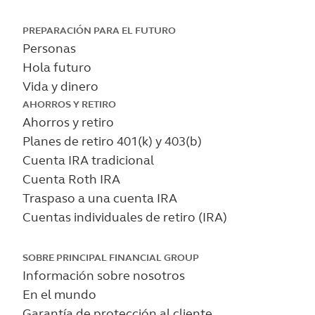
Skip
PREPARACIÓN PARA EL FUTURO
Personas
to
Hola futuro
main
Vida y dinero
content
AHORROS Y RETIRO
Ahorros y retiro
Planes de retiro 401(k) y 403(b)
Cuenta IRA tradicional
Cuenta Roth IRA
Traspaso a una cuenta IRA
Cuentas individuales de retiro (IRA)
SOBRE PRINCIPAL FINANCIAL GROUP
Información sobre nosotros
En el mundo
Garantía de protección al cliente