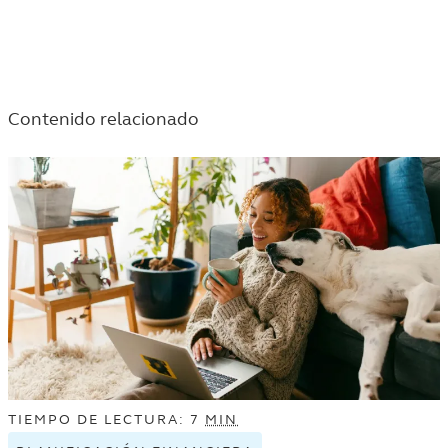
TAGGED
FINANCIERA
ARTICLES
TAGGED
IN
ARTICLES
THE
IN
Contenido relacionado
VIDA
THE
Y
VIDA
DINERO
Y
LISTING.
DINERO
LISTING.
TIEMPO DE LECTURA: 7
MIN