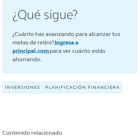
¿Qué sigue?
¿Cuánto has avanzando para alcanzar tus
metas de retiro?
Ingresa a
principal.com
para ver cuánto estás
ahorrando.
INVERSIONES
VIEW
PLANIFICACIÓN FINANCIERA
VIEW
INVERSIONES
PLANIF
TAGGED
FINANC
ARTICLES
TAGGE
IN
ARTICL
THE
IN
Contenido relacionado
VIDA
THE
Y
VIDA