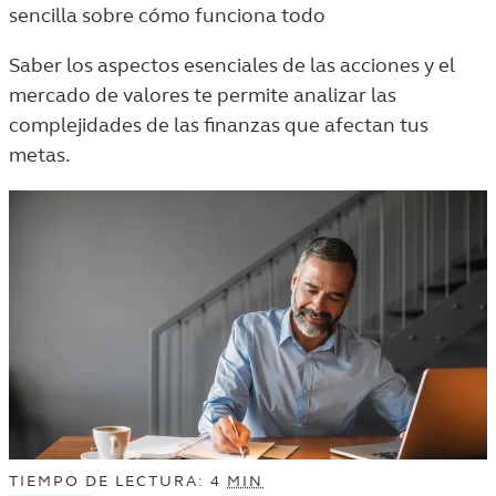
TAGGED
sencilla sobre cómo funciona todo
ARTICLES
IN
Saber los aspectos esenciales de las acciones y el
THE
mercado de valores te permite analizar las
VIDA
complejidades de las finanzas que afectan tus
Y
metas.
DINERO
LISTING.
TIEMPO DE LECTURA: 4
MIN