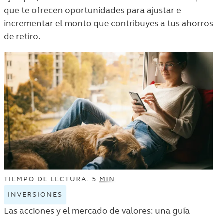
THE
que te ofrecen oportunidades para ajustar e
VIDA
incrementar el monto que contribuyes a tus ahorros
Y
de retiro.
DINERO
LISTING.
TIEMPO DE LECTURA: 5
MIN
INVERSIONES
VIEW
INVERSIONES
Las acciones y el mercado de valores: una guía