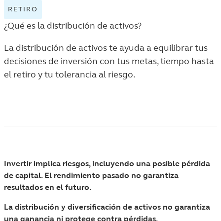
RETIRO
VIEW
RETIRO
¿Qué es la distribución de activos?
TAGGED
ARTICLES
La distribución de activos te ayuda a equilibrar tus
IN
decisiones de inversión con tus metas, tiempo hasta
THE
el retiro y tu tolerancia al riesgo.
VIDA
Y
DINERO
LISTING.
Invertir implica riesgos, incluyendo una posible pérdida
de capital. El rendimiento pasado no garantiza
resultados en el futuro.
La distribución y diversificación de activos no garantiza
una ganancia ni protege contra pérdidas.