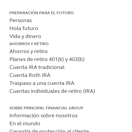
Skip
PREPARACIÓN PARA EL FUTURO
Personas
to
Hola futuro
main
Vida y dinero
content
AHORROS Y RETIRO
Ahorros y retiro
Planes de retiro 401(k) y 403(b)
Cuenta IRA tradicional
Cuenta Roth IRA
Traspaso a una cuenta IRA
Cuentas individuales de retiro (IRA)
SOBRE PRINCIPAL FINANCIAL GROUP
Información sobre nosotros
En el mundo
Garantía de protección al cliente